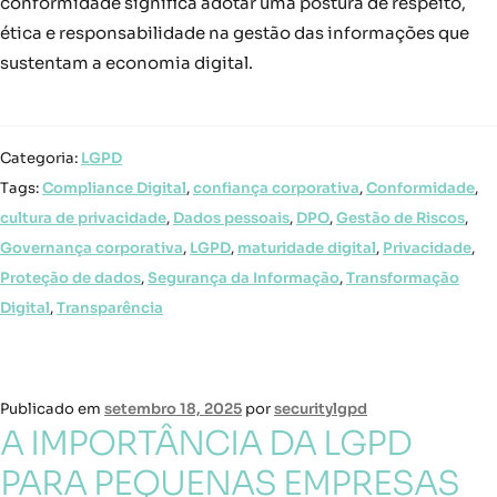
conformidade significa adotar uma postura de respeito,
ética e responsabilidade na gestão das informações que
sustentam a economia digital.
Categoria:
LGPD
Tags:
Compliance Digital
,
confiança corporativa
,
Conformidade
,
cultura de privacidade
,
Dados pessoais
,
DPO
,
Gestão de Riscos
,
Governança corporativa
,
LGPD
,
maturidade digital
,
Privacidade
,
Proteção de dados
,
Segurança da Informação
,
Transformação
Digital
,
Transparência
Publicado em
setembro 18, 2025
por
securitylgpd
A IMPORTÂNCIA DA LGPD
PARA PEQUENAS EMPRESAS