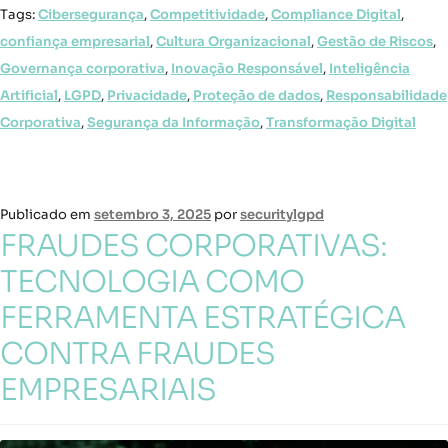
Tags:
Cibersegurança
,
Competitividade
,
Compliance Digital
,
confiança empresarial
,
Cultura Organizacional
,
Gestão de Riscos
,
Governança corporativa
,
Inovação Responsável
,
Inteligência
Artificial
,
LGPD
,
Privacidade
,
Proteção de dados
,
Responsabilidade
Corporativa
,
Segurança da Informação
,
Transformação Digital
Publicado em
setembro 3, 2025
por
securitylgpd
FRAUDES CORPORATIVAS:
TECNOLOGIA COMO
FERRAMENTA ESTRATÉGICA
CONTRA FRAUDES
EMPRESARIAIS