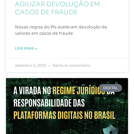
AGILIZAR DEVOLUÇÃO EM
CASOS DE FRAUDE
Novas regras do Pix aceleram devolução de
valores em casos de fraude
LEIA MAIS »
setembro 5, 2025
Nenhum comentário
DIGITAL