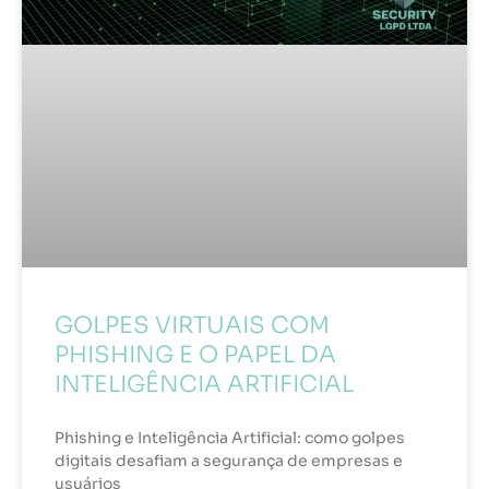
GOLPES VIRTUAIS COM
PHISHING E O PAPEL DA
INTELIGÊNCIA ARTIFICIAL
Phishing e Inteligência Artificial: como golpes
digitais desafiam a segurança de empresas e
usuários