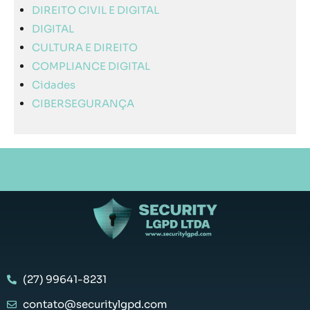
DIREITO CIVIL E DIGITAL
DIGITAL
CULTURA E DIREITO
COMPLIANCE DIGITAL
Cidades
CIBERSEGURANÇA
(27) 99641-8231
contato@securitylgpd.com