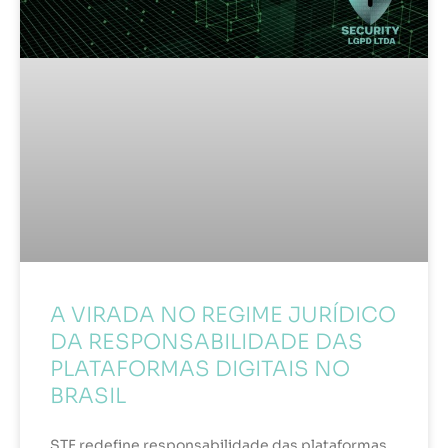
A VIRADA NO REGIME JURÍDICO
DA RESPONSABILIDADE DAS
PLATAFORMAS DIGITAIS NO
BRASIL
STF redefine responsabilidade das plataformas