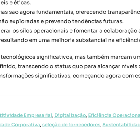
is e éticas.
gias são agora fundamentais, oferecendo transparênci
ão exploradas e prevendo tendências futuras.
erar os silos operacionais e fomentar a colaboração 
 resultando em uma melhoria substancial na eficiênci
ecnológicos significativos, mas também marcam uma 
inido, transcendo o status quo para alcançar níveis 
ansformações significativas, começando agora com e
itividade Empresarial
,
Digitalização
,
Eficiência Operaciona
dade Corporativa
,
seleção de fornecedores
,
Sustentabilida