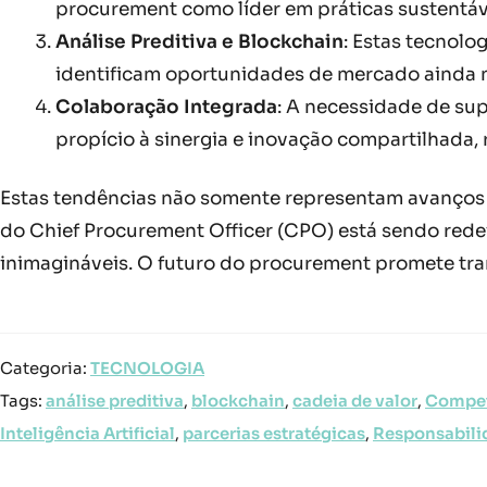
procurement como líder em práticas sustentáve
Análise Preditiva e Blockchain
: Estas tecnolo
identificam oportunidades de mercado ainda n
Colaboração Integrada
: A necessidade de sup
propício à sinergia e inovação compartilhada,
Estas tendências não somente representam avanços t
do Chief Procurement Officer (CPO) está sendo redef
inimagináveis. O futuro do procurement promete tr
Categoria:
TECNOLOGIA
Tags:
análise preditiva
,
blockchain
,
cadeia de valor
,
Compet
Inteligência Artificial
,
parcerias estratégicas
,
Responsabili