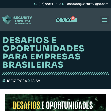
(27) 99641-8231
contato@securitylgpd.com
0
R$
0,00
Portal 
Trabal
DESAFIOS E
OPORTUNIDADES
PARA EMPRESAS
BRASILEIRAS
18/03/2024
18:58