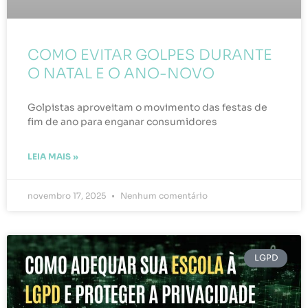
COMO EVITAR GOLPES DURANTE
O NATAL E O ANO-NOVO
Golpistas aproveitam o movimento das festas de
fim de ano para enganar consumidores
LEIA MAIS »
novembro 17, 2025
Nenhum comentário
LGPD