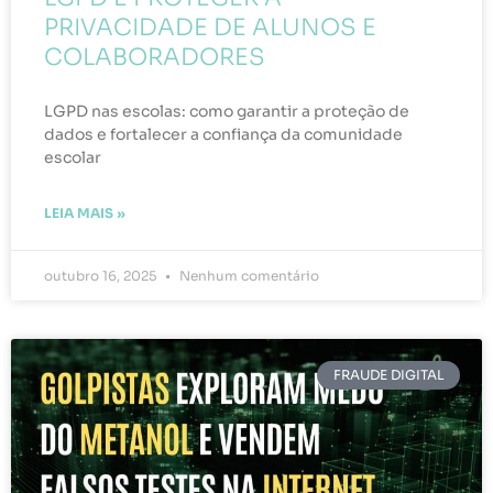
PRIVACIDADE DE ALUNOS E
COLABORADORES
LGPD nas escolas: como garantir a proteção de
dados e fortalecer a confiança da comunidade
escolar
LEIA MAIS »
outubro 16, 2025
Nenhum comentário
FRAUDE DIGITAL