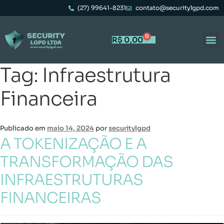
(27) 99641-8231
contato@securitylgpd.com
0
R$
0,00
Tag:
Infraestrutura
Financeira
Publicado em
maio 14, 2024
por
securitylgpd
A TOKENIZAÇÃO E A
TRANSFORMAÇÃO DAS
INFRAESTRUTURAS
FINANCEIRAS