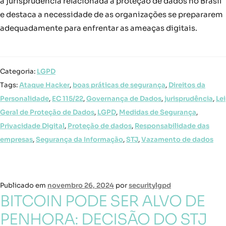
a jurisprudência relacionada à proteção de dados no Brasil
e destaca a necessidade de as organizações se prepararem
adequadamente para enfrentar as ameaças digitais.
Categoria:
LGPD
Tags:
Ataque Hacker
,
boas práticas de segurança
,
Direitos da
Personalidade
,
EC 115/22
,
Governança de Dados
,
jurisprudência
,
Lei
Geral de Proteção de Dados
,
LGPD
,
Medidas de Segurança
,
Privacidade Digital
,
Proteção de dados
,
Responsabilidade das
empresas
,
Segurança da Informação
,
STJ
,
Vazamento de dados
Publicado em
novembro 26, 2024
por
securitylgpd
BITCOIN PODE SER ALVO DE
PENHORA: DECISÃO DO STJ