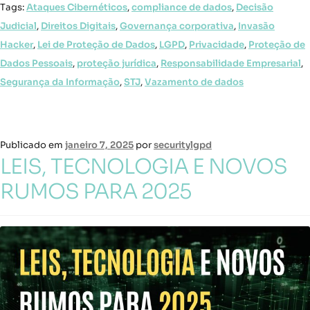
Tags:
Ataques Cibernéticos
,
compliance de dados
,
Decisão
Judicial
,
Direitos Digitais
,
Governança corporativa
,
Invasão
Hacker
,
Lei de Proteção de Dados
,
LGPD
,
Privacidade
,
Proteção de
Dados Pessoais
,
proteção jurídica
,
Responsabilidade Empresarial
,
Segurança da Informação
,
STJ
,
Vazamento de dados
Publicado em
janeiro 7, 2025
por
securitylgpd
LEIS, TECNOLOGIA E NOVOS
RUMOS PARA 2025