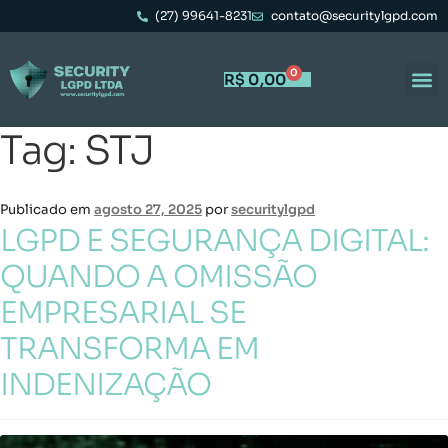
(27) 99641-8231
contato@securitylgpd.com
0
R$
0,00
Tag:
STJ
Publicado em
agosto 27, 2025
por
securitylgpd
LGPD E SEGURANÇA DIGITAL:
QUANDO A OMISSÃO
EMPRESARIAL SE
TRANSFORMA EM
INDENIZAÇÃO