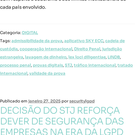
cada país envolvido.
Categoria:
DIGITAL
Tags:
admissibilidade da prova
,
aplicativo SKY ECC
,
cadeia de
custódia
,
cooperação internacional
,
Direito Penal
,
jurisdição
estrangeira
,
lavagem de dinheiro
,
lex loci diligentiae
,
LINDB
,
processo penal
,
provas digitais
,
STJ
,
tráfico internacional
,
tratado
internacional
,
validade da prova
Publicado em
janeiro 27, 2025
por
securitylgpd
DECISÃO DO STJ REFORÇA
DEVER DE SEGURANÇA DAS
EMPRESAS NA ERA DA LGPD