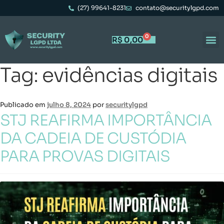
(27) 99641-8231
contato@securitylgpd.com
0
R$
0,00
Tag:
evidências digitais
Publicado em
julho 8, 2024
por
securitylgpd
STJ REAFIRMA IMPORTÂNCIA
DA CADEIA DE CUSTÓDIA
PARA PROVAS DIGITAIS