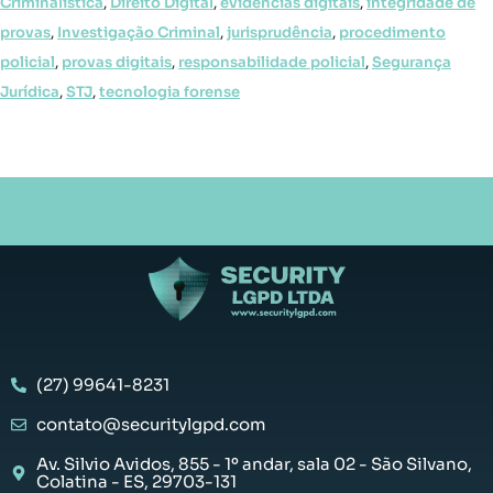
Criminalística
,
Direito Digital
,
evidências digitais
,
integridade de
provas
,
Investigação Criminal
,
jurisprudência
,
procedimento
policial
,
provas digitais
,
responsabilidade policial
,
Segurança
Jurídica
,
STJ
,
tecnologia forense
(27) 99641-8231
contato@securitylgpd.com
Av. Silvio Avidos, 855 - 1º andar, sala 02 - São Silvano,
Colatina - ES, 29703-131