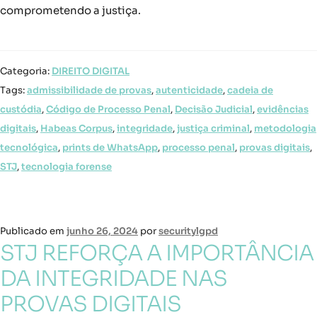
comprometendo a justiça.
Categoria:
DIREITO DIGITAL
Tags:
admissibilidade de provas
,
autenticidade
,
cadeia de
custódia
,
Código de Processo Penal
,
Decisão Judicial
,
evidências
digitais
,
Habeas Corpus
,
integridade
,
justiça criminal
,
metodologia
tecnológica
,
prints de WhatsApp
,
processo penal
,
provas digitais
,
STJ
,
tecnologia forense
Publicado em
junho 26, 2024
por
securitylgpd
STJ REFORÇA A IMPORTÂNCIA
DA INTEGRIDADE NAS
PROVAS DIGITAIS