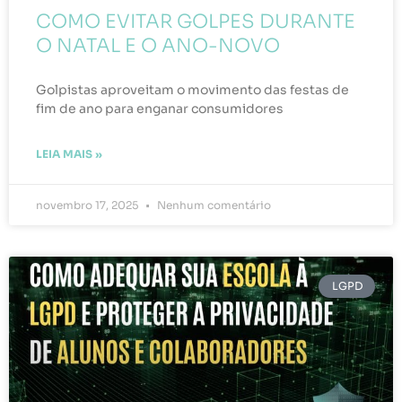
COMO EVITAR GOLPES DURANTE
O NATAL E O ANO-NOVO
Golpistas aproveitam o movimento das festas de
fim de ano para enganar consumidores
LEIA MAIS »
novembro 17, 2025
Nenhum comentário
LGPD