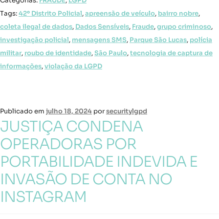
Categorias:
FRAUDE
,
LGPD
Tags:
42º Distrito Policial
,
apreensão de veículo
,
bairro nobre
,
coleta ilegal de dados
,
Dados Sensíveis
,
Fraude
,
grupo criminoso
,
investigação policial
,
mensagens SMS
,
Parque São Lucas
,
polícia
militar
,
roubo de identidade
,
São Paulo
,
tecnologia de captura de
informações
,
violação da LGPD
Publicado em
julho 18, 2024
por
securitylgpd
JUSTIÇA CONDENA
OPERADORAS POR
PORTABILIDADE INDEVIDA E
INVASÃO DE CONTA NO
INSTAGRAM