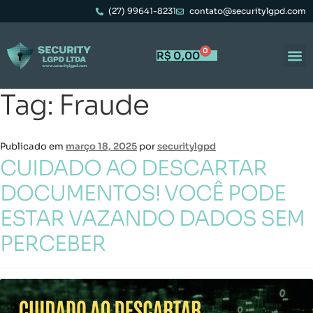
(27) 99641-8231
contato@securitylgpd.com
0
R$
0,00
Tag:
Fraude
Publicado em
março 18, 2025
por
securitylgpd
CUIDADO AO DESCARTAR
DOCUMENTOS! VOCÊ PODE
ESTAR VAZANDO DADOS SEM
PERCEBER