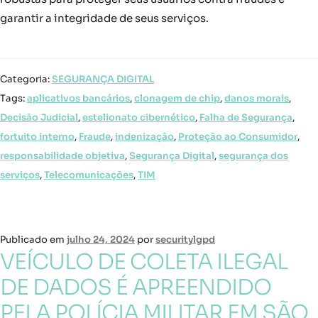
garantir a integridade de seus serviços.
Categoria:
SEGURANÇA DIGITAL
Tags:
aplicativos bancários
,
clonagem de chip
,
danos morais
,
Decisão Judicial
,
estelionato cibernético
,
Falha de Segurança
,
fortuito interno
,
Fraude
,
indenização
,
Proteção ao Consumidor
,
responsabilidade objetiva
,
Segurança Digital
,
segurança dos
serviços
,
Telecomunicações
,
TIM
Publicado em
julho 24, 2024
por
securitylgpd
VEÍCULO DE COLETA ILEGAL
DE DADOS É APREENDIDO
PELA POLÍCIA MILITAR EM SÃO