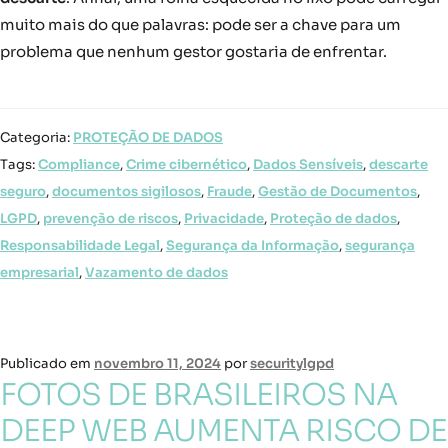
muito mais do que palavras: pode ser a chave para um
problema que nenhum gestor gostaria de enfrentar.
Categoria:
PROTEÇÃO DE DADOS
Tags:
Compliance
,
Crime cibernético
,
Dados Sensíveis
,
descarte
seguro
,
documentos sigilosos
,
Fraude
,
Gestão de Documentos
,
LGPD
,
prevenção de riscos
,
Privacidade
,
Proteção de dados
,
Responsabilidade Legal
,
Segurança da Informação
,
segurança
empresarial
,
Vazamento de dados
Publicado em
novembro 11, 2024
por
securitylgpd
FOTOS DE BRASILEIROS NA
DEEP WEB AUMENTA RISCO DE