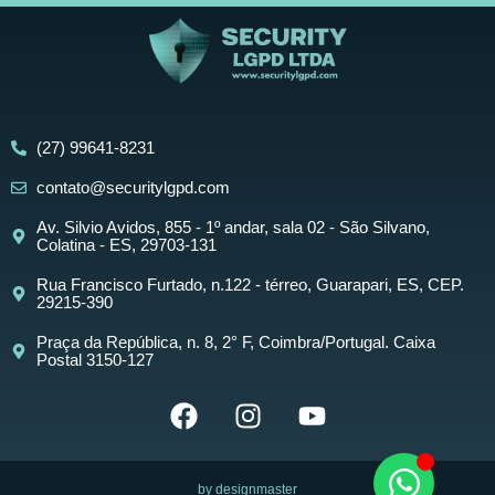
(27) 99641-8231
contato@securitylgpd.com
Av. Silvio Avidos, 855 - 1º andar, sala 02 - São Silvano,
Colatina - ES, 29703-131
Rua Francisco Furtado, n.122 - térreo, Guarapari, ES, CEP.
29215-390
Praça da República, n. 8, 2° F, Coimbra/Portugal. Caixa
Postal 3150-127
by designmaster