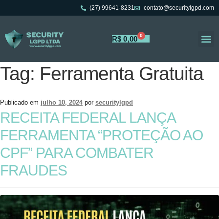
(27) 99641-8231
contato@securitylgpd.com
0
R$
0,00
Tag:
Ferramenta Gratuita
Portal 
Trabalh
Publicado em
julho 10, 2024
por
securitylgpd
RECEITA FEDERAL LANÇA
FERRAMENTA “PROTEÇÃO AO
CPF” PARA COMBATER
FRAUDES