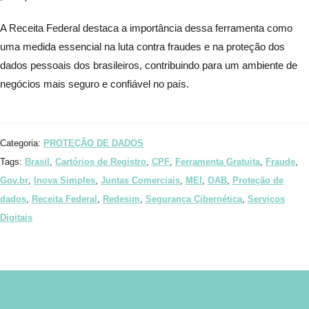
A Receita Federal destaca a importância dessa ferramenta como
uma medida essencial na luta contra fraudes e na proteção dos
dados pessoais dos brasileiros, contribuindo para um ambiente de
negócios mais seguro e confiável no país.
Categoria:
PROTEÇÃO DE DADOS
Tags:
Brasil
,
Cartórios de Registro
,
CPF
,
Ferramenta Gratuita
,
Fraude
,
Gov.br
,
Inova Simples
,
Juntas Comerciais
,
MEI
,
OAB
,
Proteção de
dados
,
Receita Federal
,
Redesim
,
Segurança Cibernética
,
Serviços
Digitais