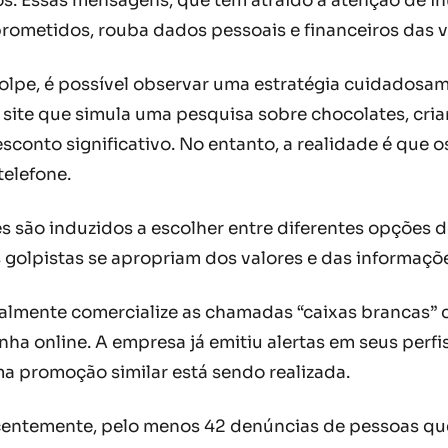
cos. Essas mensagens, que têm atraído a atenção de 
rometidos, rouba dados pessoais e financeiros das v
lpe, é possível observar uma estratégia cuidadosam
ite que simula uma pesquisa sobre chocolates, criand
sconto significativo. No entanto, a realidade é que o
telefone.
ão induzidos a escolher entre diferentes opções de 
 golpistas se apropriam dos valores e das informaçõe
lmente comercialize as chamadas “caixas brancas” co
ha online. A empresa já emitiu alertas em seus perfi
 promoção similar está sendo realizada.
ecentemente, pelo menos 42 denúncias de pessoas que