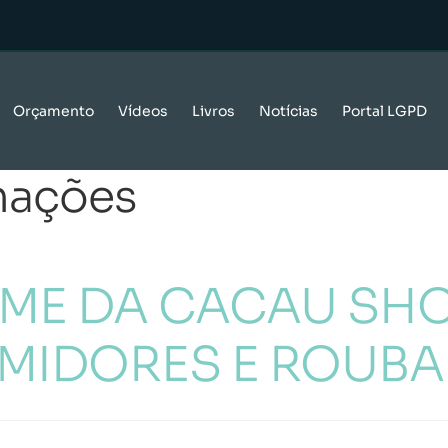
Orçamento
Vídeos
Livros
Notícias
Portal LGPD
mações
OME DA CACAU SH
IDORES E ROUBA