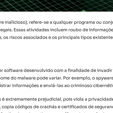
e malicioso), refere-se a qualquer programa ou conju
egais. Essas atividades incluem roubo de informações
 os riscos associados e os principais tipos existente
 software desenvolvido com a finalidade de invadir 
o nome do malware pode variar. Por exemplo, o spywar
strar informações e enviá-las ao criminoso cibernét
é extremamente prejudicial, pois viola a privacidad
s, copia códigos de crachás e certificados de segura