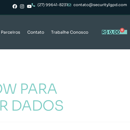
(27) 99641-8231
contato@securitylgpd.com
0
R$
0,00
Parceiros
Contato
Trabalhe Conosco
OW PARA
R DADOS