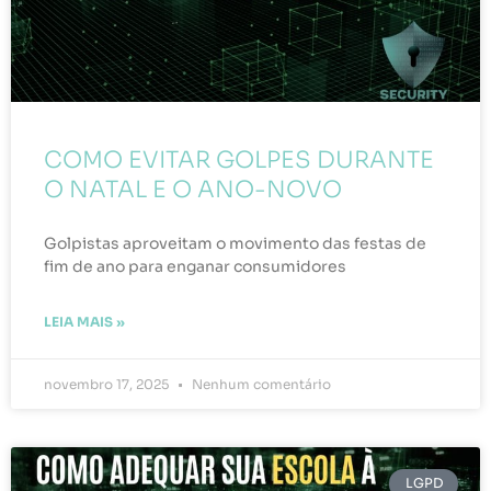
COMO EVITAR GOLPES DURANTE
O NATAL E O ANO-NOVO
Golpistas aproveitam o movimento das festas de
fim de ano para enganar consumidores
LEIA MAIS »
novembro 17, 2025
Nenhum comentário
LGPD