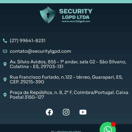
(27) 99641-8231
contato@securitylgpd.com
Av. Silvio Avidos, 855 - 1º andar, sala 02 - São Silvano,
Colatina - ES, 29703-131
Rua Francisco Furtado, n.122 - térreo, Guarapari, ES,
CEP. 29215-390
Praça da República, n. 8, 2° F, Coimbra/Portugal. Caixa
Postal 3150-127
by designmaster