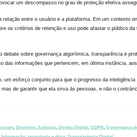
 provocar um descompasso no grau de proteção efetiva asseg
a relação entre o usuário e a plataforma. Em um contexto o
bre os critérios de retenção e uso pode afastar o público 
o debate sobre governança algorítmica, transparência e pro
ato das informações que pertencem, em última instância, aos
 um esforço conjunto para que o progresso da inteligência ar
 mas de garantir que ela sirva às pessoas, e não o contrário
ssoais
,
Decisões Judiciais
,
Direito Digital
,
GDPR
,
Governança d
 Informação
,
tecnologia e ética
,
Transparência Digital