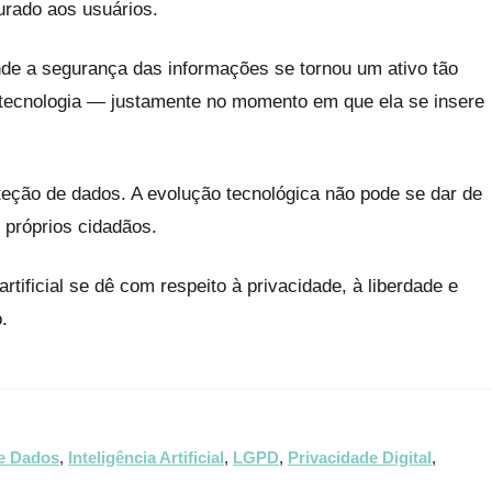
urado aos usuários.
nde a segurança das informações se tornou um ativo tão
da tecnologia — justamente no momento em que ela se insere
teção de dados. A evolução tecnológica não pode se dar de
 próprios cidadãos.
tificial se dê com respeito à privacidade, à liberdade e
.
e Dados
,
Inteligência Artificial
,
LGPD
,
Privacidade Digital
,