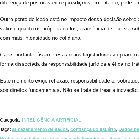
diferença de posturas entre jurisdições, no entanto, pode
Outro ponto delicado está no impacto dessa decisão sobre 
valioso quanto os próprios dados, a ausência de clareza so
com mais intensidade no cotidiano.
Cabe, portanto, às empresas e aos legisladores ampliarem 
forma dissociada da responsabilidade jurídica e ética no tr
Este momento exige reflexão, responsabilidade e, sobretudo,
aos direitos fundamentais. Não se trata de frear a inovação,
Categoria:
INTELIGÊNCIA ARTIFICIAL
Tags:
armazenamento de dados
,
confiança do usuário
,
Dados pe
Proteção de dados
,
responsabilidade tecnológica
,
Segurança da