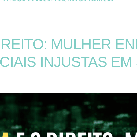
IREITO: MULHER E
IAIS INJUSTAS EM