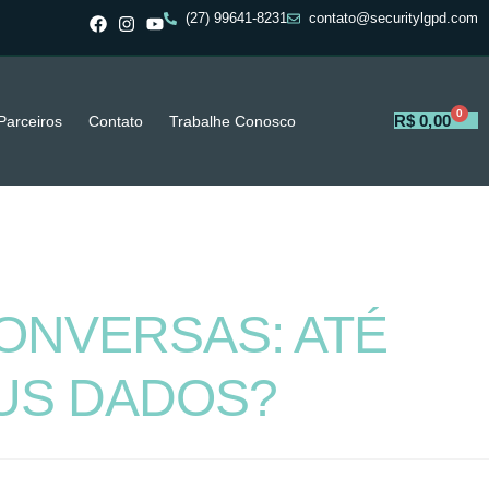
(27) 99641-8231
contato@securitylgpd.com
0
R$
0,00
Parceiros
Contato
Trabalhe Conosco
NVERSAS: ATÉ
EUS DADOS?