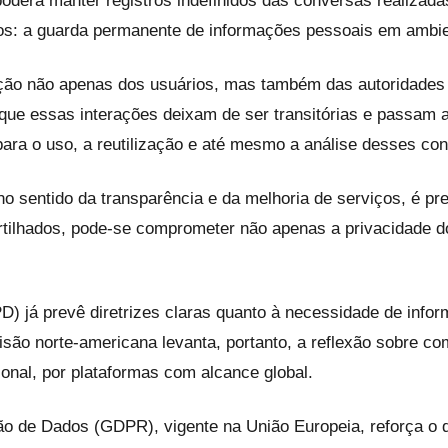
oderá manter registros indefinidos das conversas realizadas
ados: a guarda permanente de informações pessoais em ambien
ção não apenas dos usuários, mas também das autoridades
em que essas interações deixam de ser transitórias e passa
 para o uso, a reutilização e até mesmo a análise desses co
entido da transparência e da melhoria de serviços, é prec
tilhados, pode-se comprometer não apenas a privacidade d
) já prevê diretrizes claras quanto à necessidade de infor
ecisão norte-americana levanta, portanto, a reflexão sobre 
ional, por plataformas com alcance global.
 de Dados (GDPR), vigente na União Europeia, reforça o di