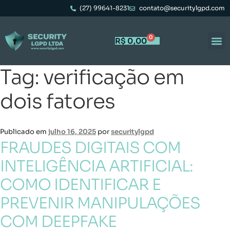
(27) 99641-8231
contato@securitylgpd.com
0
R$
0,00
Tag:
verificação em
dois fatores
Publicado em
julho 16, 2025
por
securitylgpd
FRAUDES DIGITAIS COM
INTELIGÊNCIA ARTIFICIAL:
COMO IDENTIFICAR E
PREVENIR MANIPULAÇÕES
COM DEEPFAKE