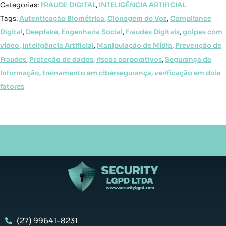
Categorias:
FRAUDE DIGITAL
,
INTELIGÊNCIA ARTIFICIAL
Tags:
Autenticação Biométrica
,
Clonagem de Voz
,
Compliance
Digital
,
Deepfake
,
Engenharia Social
,
Fraudes Digitais
,
golpes com
vídeo
,
Inteligência Artificial
,
Manipulação de Mídia
,
Prevenção de
Fraudes
,
Proteção de dados
,
riscos corporativos
,
Segurança da
Informação
,
treinamento em cibersegurança
,
verificação em dois
fatores
(27) 99641-8231