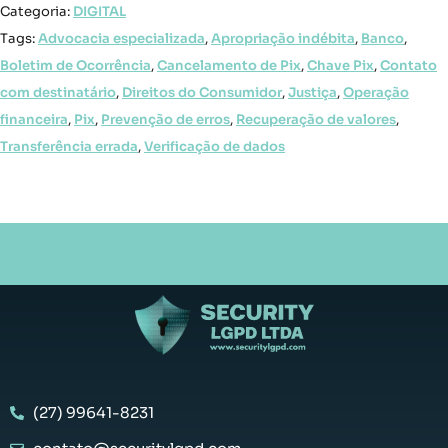
Categoria:
DIGITAL
Tags:
Advocacia especializada
,
Apropriação indébita
,
Banco
,
Boletim de Ocorrência
,
Cancelamento de Pix
,
Chave Pix
,
Contato
com destinatário
,
Direitos do Consumidor
,
Justiça
,
Operação
financeira
,
Pix
,
Prevenção de erros
,
Recuperação de valores
,
Transferência errada
,
Verificação de dados
(27) 99641-8231