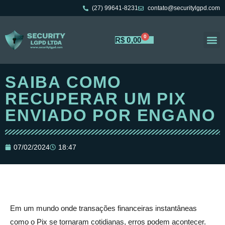
(27) 99641-8231
contato@securitylgpd.com
0
R$
0,00
Portal 
Trabalh
SAIBA COMO
RECUPERAR UM PIX
ENVIADO POR ENGANO
07/02/2024
18:47
Em um mundo onde transações financeiras instantâneas
como o Pix se tornaram cotidianas, erros podem acontecer.