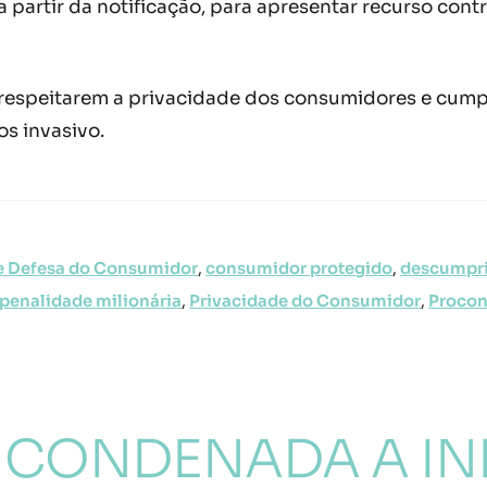
 a partir da notificação, para apresentar recurso co
respeitarem a privacidade dos consumidores e cumpr
s invasivo.
e Defesa do Consumidor
,
consumidor protegido
,
descumpri
penalidade milionária
,
Privacidade do Consumidor
,
Proco
É CONDENADA A IN