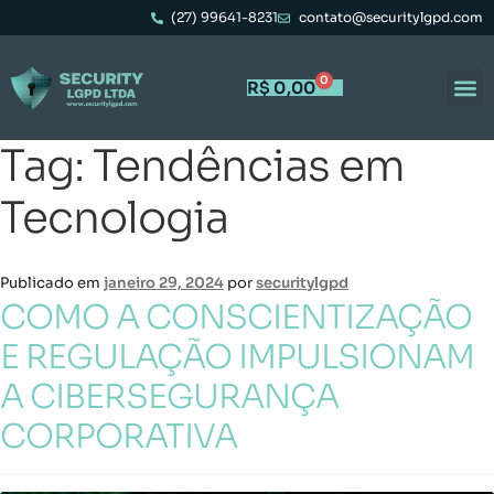
(27) 99641-8231
contato@securitylgpd.com
0
R$
0,00
Tag:
Tendências em
Tecnologia
Publicado em
janeiro 29, 2024
por
securitylgpd
COMO A CONSCIENTIZAÇÃO
E REGULAÇÃO IMPULSIONAM
A CIBERSEGURANÇA
CORPORATIVA