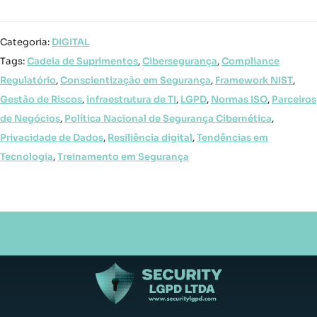
Categoria:
DIGITAL
Tags:
Cadeia de Suprimentos
,
Cibersegurança
,
Compliance
Regulatório
,
Conscientização em Segurança
,
Framework NIST
,
Gestão de Riscos
,
infraestrutura de TI
,
LGPD
,
Normas ISO
,
Parceiros
de Negócios
,
Política Nacional de Segurança Cibernética
,
Privacidade de Dados
,
Resiliência digital
,
Tendências em
Tecnologia
,
Treinamento em Segurança