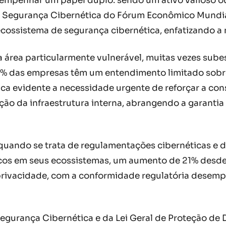
penhar um papel duplo: sendo um ativo valioso ou u
e Segurança Cibernética do Fórum Econômico Mundia
ossistema de segurança cibernética, enfatizando a 
 área particularmente vulnerável, muitas vezes sube
% das empresas têm um entendimento limitado sobre
fica evidente a necessidade urgente de reforçar a co
eção da infraestrutura interna, abrangendo a garant
 quando se trata de regulamentações cibernéticas e 
cos em seus ecossistemas, um aumento de 21% desde 
 privacidade, com a conformidade regulatória dese
Segurança Cibernética e da Lei Geral de Proteção de 