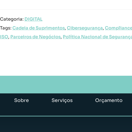
Categoria:
DIGITAL
Tags:
Cadeia de Suprimentos
,
Cibersegurança
,
Compliance
ISO
,
Parceiros de Negócios
,
Política Nacional de Seguranç
Sobre
Serviços
Orçamento