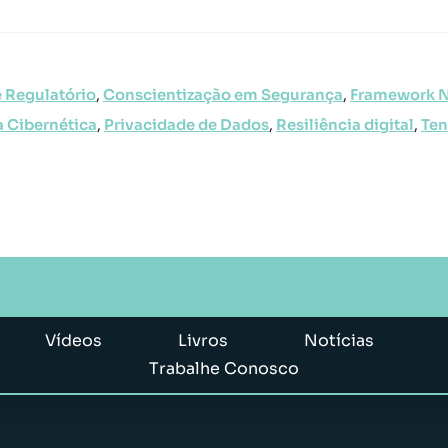
 Regulatório
,
Conscientização em Segurança
,
Framework 
a Cibernética
,
Privacidade de Dados
,
Resiliência digital
,
Ten
Vídeos
Livros
Notícias
Trabalhe Conosco