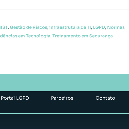
NIST
,
Gestão de Riscos
,
infraestrutura de TI
,
LGPD
,
Normas
dências em Tecnologia
,
Treinamento em Segurança
Portal LGPD
Parceiros
Contato