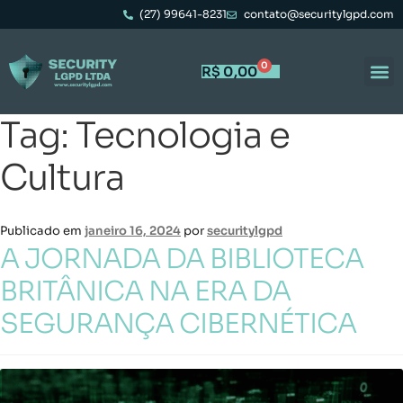
(27) 99641-8231
contato@securitylgpd.com
0
R$
0,00
Tag:
Tecnologia e
Cultura
Publicado em
janeiro 16, 2024
por
securitylgpd
A JORNADA DA BIBLIOTECA
BRITÂNICA NA ERA DA
SEGURANÇA CIBERNÉTICA