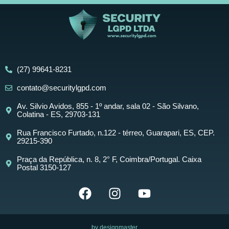
(27) 99641-8231
contato@securitylgpd.com
Av. Silvio Avidos, 855 - 1º andar, sala 02 - São Silvano,
Colatina - ES, 29703-131
Rua Francisco Furtado, n.122 - térreo, Guarapari, ES, CEP.
29215-390
Praça da República, n. 8, 2° F, Coimbra/Portugal. Caixa
Postal 3150-127
by designmaster