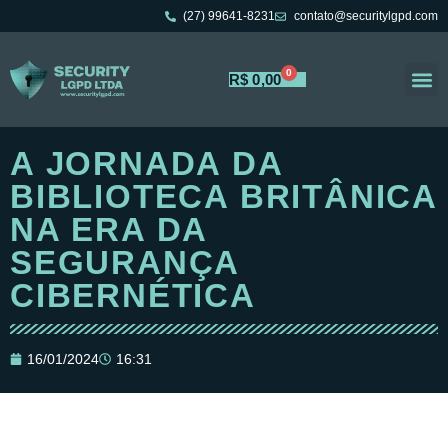
(27) 99641-8231
contato@securitylgpd.com
0
R$
0,00
Portal 
Trabalh
A JORNADA DA
BIBLIOTECA BRITÂNICA
NA ERA DA
SEGURANÇA
CIBERNÉTICA
16/01/2024
16:31