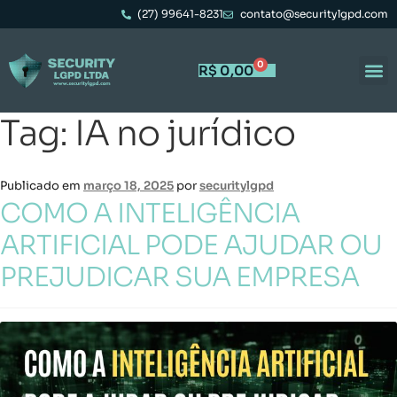
(27) 99641-8231
contato@securitylgpd.com
0
R$
0,00
Tag:
IA no jurídico
Publicado em
março 18, 2025
por
securitylgpd
COMO A INTELIGÊNCIA
ARTIFICIAL PODE AJUDAR OU
PREJUDICAR SUA EMPRESA