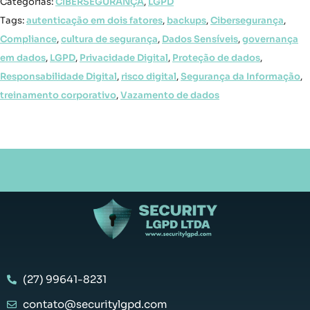
Categorias:
CIBERSEGURANÇA
,
LGPD
Tags:
autenticação em dois fatores
,
backups
,
Cibersegurança
,
Compliance
,
cultura de segurança
,
Dados Sensíveis
,
governança
em dados
,
LGPD
,
Privacidade Digital
,
Proteção de dados
,
Responsabilidade Digital
,
risco digital
,
Segurança da Informação
,
treinamento corporativo
,
Vazamento de dados
(27) 99641-8231
contato@securitylgpd.com