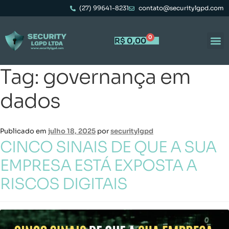
(27) 99641-8231
contato@securitylgpd.com
0
R$
0,00
Tag:
governança em
dados
Publicado em
julho 18, 2025
por
securitylgpd
CINCO SINAIS DE QUE A SUA
EMPRESA ESTÁ EXPOSTA A
RISCOS DIGITAIS