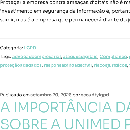
Proteger a empresa contra ameaças digitais não é ma
investimento em segurança da informação é, portant
sumir, mas é a empresa que permanecerá diante do ju
Categoria:
LGPD
Tags:
advogadoempresarial
,
ataquesdigitais
,
Compliance
,
proteçãoadedados
,
responsabilidadecivil
,
riscosjuridicos
,
Publicado em
setembro 20, 2023
por
securitylgpd
A IMPORTÂNCIA DA
SOBRE A UNIMED 