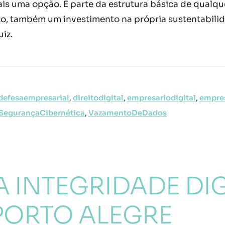
is uma opção. É parte da estrutura básica de qualqu
o, também um investimento na própria sustentabilida
iz.
defesaempresarial
,
direitodigital
,
empresariodigital
,
empre
SegurançaCibernética
,
VazamentoDeDados
 INTEGRIDADE DIG
PORTO ALEGRE