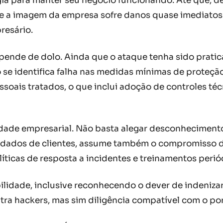
ia para manter seu negócio funcionando. Até que, d
 e a imagem da empresa sofre danos quase imediatos
resário.
pende de dolo. Ainda que o ataque tenha sido pratic
e identifica falha nas medidas mínimas de proteção
soais tratados, o que inclui adoção de controles té
tividade empresarial. Não basta alegar desconhecimen
dados de clientes, assume também o compromisso de
líticas de resposta a incidentes e treinamentos peri
ilidade, inclusive reconhecendo o dever de indenizar
ra hackers, mas sim diligência compatível com o por