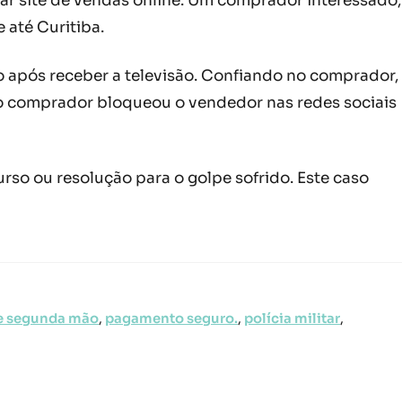
 site de vendas online. Um comprador interessado,
 até Curitiba.
o após receber a televisão. Confiando no comprador,
sto comprador bloqueou o vendedor nas redes sociais
rso ou resolução para o golpe sofrido. Este caso
e segunda mão
,
pagamento seguro.
,
polícia militar
,