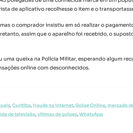
43 polegadas de uma conhecida marca em um popular
ta de aplicativo recolhesse o item e o transportasse
mas o comprador insistiu em só realizar o pagament
tretanto, assim que o aparelho foi recebido, o supo
 uma queixa na Polícia Militar, esperando algum recu
ansações online com desconhecidos.
tuais
,
Curitiba
,
fraude na internet
,
Golpe Online
,
mercado d
nda de televisão
,
vítimas de golpes
,
WhatsApp