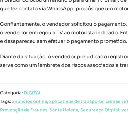
morador colocou um anúncio para uma TV Smart de 
que fez contato via WhatsApp, propôs que um motoris
Confiantemente, o vendedor solicitou o pagamento, 
o vendedor entregou a TV ao motorista indicado. En
e desapareceu sem efetuar o pagamento prometido.
Diante da situação, o vendedor prejudicado registrou
serve como um lembrete dos riscos associados a tr
Categoria:
DIGITAL
Tags:
anúncios online
,
aplicativos de transporte
,
crimes vir
Prevenção de Fraudes
,
Santa Helena
,
Segurança Digital
,
ve