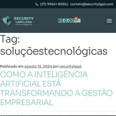
(27) 99641-8231
contato@securitylgpd.com
0
R$
0,00
Tag:
soluçõestecnológicas
Publicado em
agosto 15, 2024
por
securitylgpd
COMO A INTELIGÊNCIA
ARTIFICIAL ESTÁ
TRANSFORMANDO A GESTÃO
EMPRESARIAL