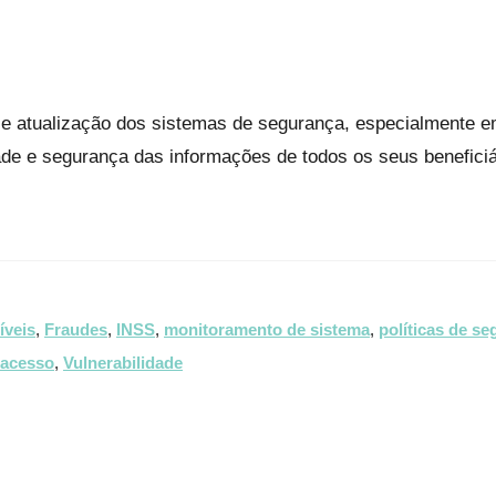
nua e atualização dos sistemas de segurança, especialmente
de e segurança das informações de todos os seus beneficiá
íveis
,
Fraudes
,
INSS
,
monitoramento de sistema
,
políticas de s
 acesso
,
Vulnerabilidade