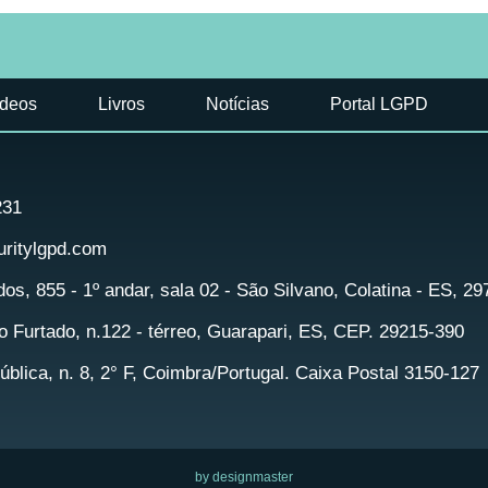
ídeos
Livros
Notícias
Portal LGPD
231
ritylgpd.com
idos, 855 - 1º andar, sala 02 - São Silvano, Colatina - ES, 2
 Furtado, n.122 - térreo, Guarapari, ES, CEP. 29215-390
blica, n. 8, 2° F, Coimbra/Portugal. Caixa Postal 3150-127
by designmaster