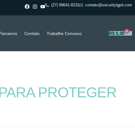
(27) 99641-8231
contato@securitylgpd.com
0
R$
0,00
Parceiros
Contato
Trabalhe Conosco
 PARA PROTEGER