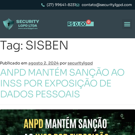
(27) 99641-8231
contato@securitylgpd.com
0
R$
0,00
Tag:
SISBEN
Publicado em
agosto 2, 2024
por
securitylgpd
ANPD MANTÉM SANÇÃO AO
INSS POR EXPOSIÇÃO DE
DADOS PESSOAIS