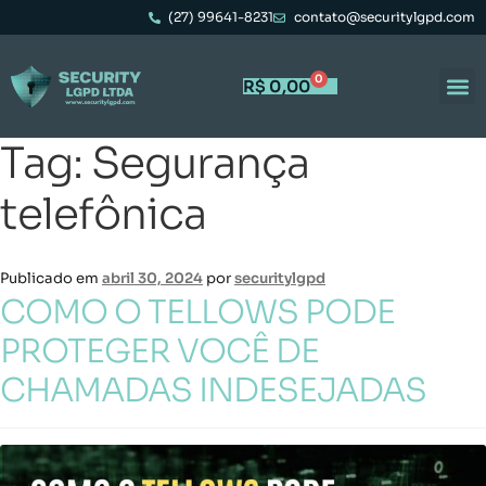
(27) 99641-8231
contato@securitylgpd.com
0
R$
0,00
Tag:
Segurança
telefônica
Publicado em
abril 30, 2024
por
securitylgpd
COMO O TELLOWS PODE
PROTEGER VOCÊ DE
CHAMADAS INDESEJADAS