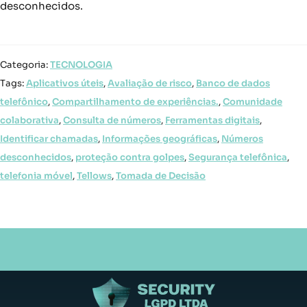
desconhecidos.
Categoria:
TECNOLOGIA
Tags:
Aplicativos úteis
,
Avaliação de risco
,
Banco de dados
telefônico
,
Compartilhamento de experiências.
,
Comunidade
colaborativa
,
Consulta de números
,
Ferramentas digitais
,
Identificar chamadas
,
Informações geográficas
,
Números
desconhecidos
,
proteção contra golpes
,
Segurança telefônica
,
telefonia móvel
,
Tellows
,
Tomada de Decisão