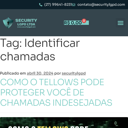
(27) 99641-8231
contato@securitylgpd.com
0
R$
0,00
Tag:
Identificar
chamadas
Publicado em
abril 30, 2024
por
securitylgpd
COMO O TELLOWS PODE
PROTEGER VOCÊ DE
CHAMADAS INDESEJADAS