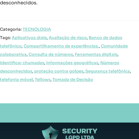
desconhecidos.
Categoria:
TECNOLOGIA
Tags:
Aplicativos úteis
,
Avaliação de risco
,
Banco de dados
telefônico
,
Compartilhamento de experiências.
,
Comunidade
colaborativa
,
Consulta de números
,
Ferramentas digitais
,
Identificar chamadas
,
Informações geográficas
,
Números
desconhecidos
,
proteção contra golpes
,
Segurança telefônica
,
telefonia móvel
,
Tellows
,
Tomada de Decisão