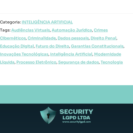
Categoria:
INTELIGÊNCIA ARTIFICIAL
Tags:
Audiências Virtuais
,
Automação Jurídica
,
Crimes
Cibernéticos
,
Criminalidade
,
Dados pessoais
,
Direito Penal
,
Educação Digital
,
Futuro do Direito
,
Garantias Constitucionais
,
Inovações Tecnológicas
,
Inteligência Artificial
,
Modernidade
Líquida
,
Processo Eletrônico
,
Segurança de dados
,
Tecnologia