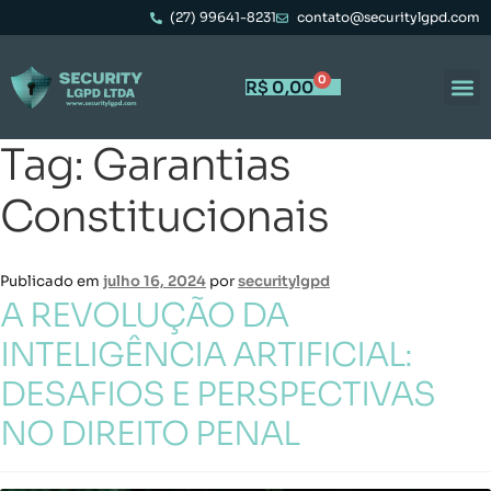
(27) 99641-8231
contato@securitylgpd.com
0
R$
0,00
Tag:
Garantias
Constitucionais
Publicado em
julho 16, 2024
por
securitylgpd
A REVOLUÇÃO DA
INTELIGÊNCIA ARTIFICIAL:
DESAFIOS E PERSPECTIVAS
NO DIREITO PENAL