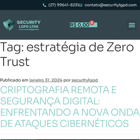
(27) 99641-8231
contato@securitylgpd.com
0
R$
0,00
Tag:
estratégia de Zero
Trust
Publicado em
janeiro 31, 2024
por
securitylgpd
CRIPTOGRAFIA REMOTA E
SEGURANÇA DIGITAL:
ENFRENTANDO A NOVA ONDA
DE ATAQUES CIBERNÉTICOS