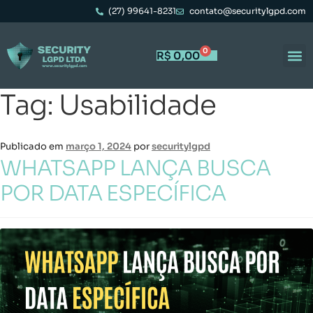
(27) 99641-8231
contato@securitylgpd.com
0
R$
0,00
Tag:
Usabilidade
Publicado em
março 1, 2024
por
securitylgpd
WHATSAPP LANÇA BUSCA
POR DATA ESPECÍFICA