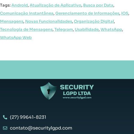
Tags:
Android
,
Atualização de Aplicativo
,
Busca por Data
,
Comunicação Instantânea
,
Gerenciamento de Informações
,
iOS
,
Mensagens
,
Novas Funcionalidades
,
Organização Digital
,
Tecnologia de Mensagens
,
Telegram
,
Usabilidade
,
WhatsApp
,
WhatsApp Web
(27) 99641-8231
contato@securitylgpd.com