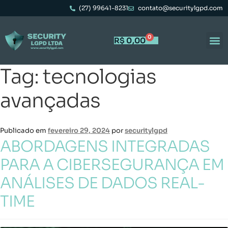
(27) 99641-8231
contato@securitylgpd.com
0
R$
0,00
Tag:
tecnologias
avançadas
Publicado em
fevereiro 29, 2024
por
securitylgpd
ABORDAGENS INTEGRADAS
PARA A CIBERSEGURANÇA EM
ANÁLISES DE DADOS REAL-
TIME