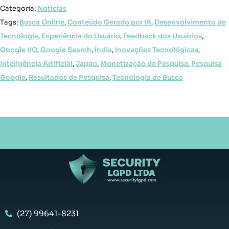
Categoria:
Notícias
Tags:
Busca Online
,
Conteúdo Gerado por IA
,
Desenvolvimento de
Tecnologia
,
Experiência do Usuário
,
Feedback dos Usuários
,
Google I/O
,
Google Search
,
Índia
,
Inovações Tecnológicas
,
Inteligência Artificial
,
Japão
,
Monetização de Pesquisa
,
Pesquisa
Google
,
Resultados de Pesquisa
,
Tecnologia de Busca
(27) 99641-8231