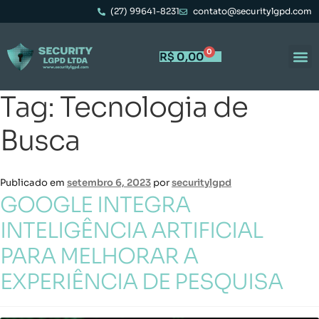
(27) 99641-8231
contato@securitylgpd.com
0
R$
0,00
Tag:
Tecnologia de
Busca
Publicado em
setembro 6, 2023
por
securitylgpd
GOOGLE INTEGRA
INTELIGÊNCIA ARTIFICIAL
PARA MELHORAR A
EXPERIÊNCIA DE PESQUISA