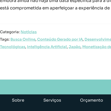
Embora ainda não haja uma data específica para a di
está comprometida em aperfeiçoar a experiência de 
Categoria:
Notícias
Tags:
Busca Online
,
Conteúdo Gerado por IA
,
Desenvolvime
Tecnológicas
,
Inteligência Artificial
,
Japão
,
Monetização d
Sobre
Serviços
Orçamento