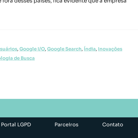
 fora desses países, fica evidente que a empresa
suários
,
Google I/O
,
Google Search
,
Índia
,
Inovações
logia de Busca
Portal LGPD
Parceiros
Contato