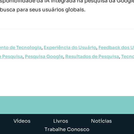
sponibilidade da IA integrada na pesquisa da Google
busca para seus usuários globais.
nto de Tecnologia
,
Experiência do Usuário
,
Feedback dos U
e Pesquisa
,
Pesquisa Google
,
Resultados de Pesquisa
,
Tecno
Vídeos
Livros
Notícias
Trabalhe Conosco