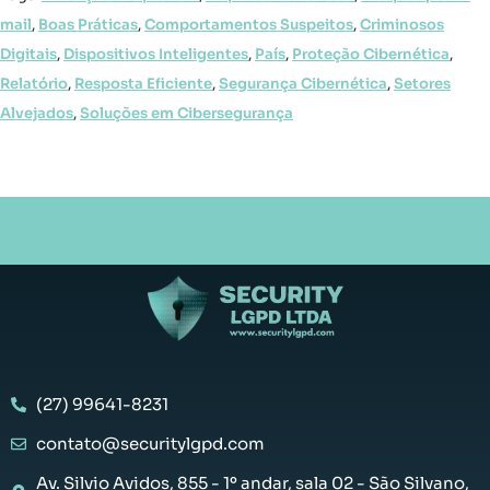
mail
,
Boas Práticas
,
Comportamentos Suspeitos
,
Criminosos
Digitais
,
Dispositivos Inteligentes
,
País
,
Proteção Cibernética
,
Relatório
,
Resposta Eficiente
,
Segurança Cibernética
,
Setores
Alvejados
,
Soluções em Cibersegurança
(27) 99641-8231
contato@securitylgpd.com
Av. Silvio Avidos, 855 - 1º andar, sala 02 - São Silvano,