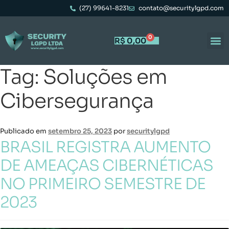
(27) 99641-8231
contato@securitylgpd.com
0
R$
0,00
Tag:
Soluções em
Cibersegurança
Publicado em
setembro 25, 2023
por
securitylgpd
BRASIL REGISTRA AUMENTO
DE AMEAÇAS CIBERNÉTICAS
NO PRIMEIRO SEMESTRE DE
2023