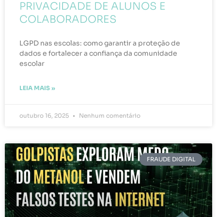
PRIVACIDADE DE ALUNOS E
COLABORADORES
LGPD nas escolas: como garantir a proteção de
dados e fortalecer a confiança da comunidade
escolar
LEIA MAIS »
outubro 16, 2025
Nenhum comentário
FRAUDE DIGITAL