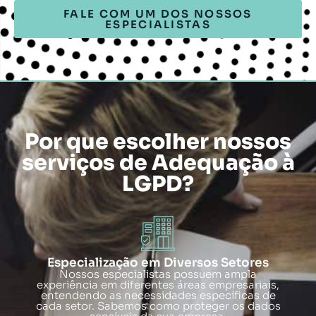
FALE COM UM DOS NOSSOS
ESPECIALISTAS
Por que escolher nossos
serviços de Adequação à
LGPD?
Especialização em Diversos Setores
Nossos especialistas possuem ampla
experiência em diferentes áreas empresariais,
entendendo as necessidades específicas de
cada setor. Sabemos como proteger os dados