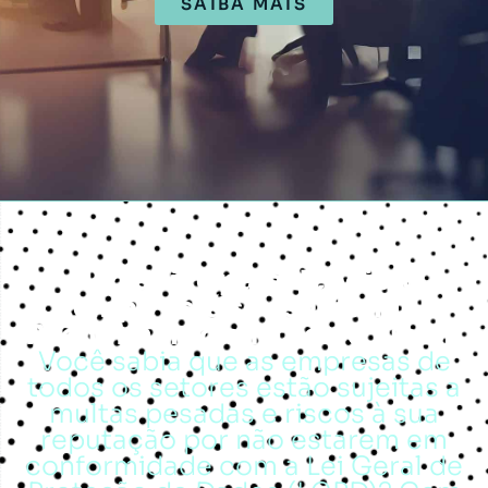
SAIBA MAIS
Não deixe para depois, o
tempo está se esgotando!
Atendimento em todo o Brasil!
Você sabia que as empresas de
todos os setores estão sujeitas a
multas pesadas e riscos à sua
reputação por não estarem em
conformidade com a Lei Geral de