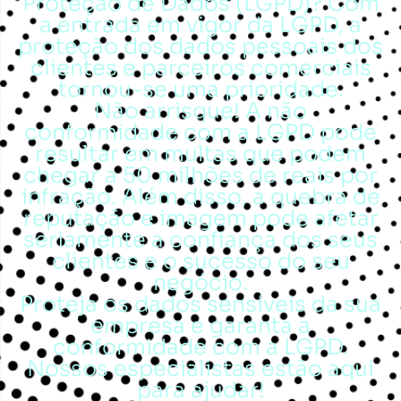
Proteção de Dados (LGPD)? Com
a entrada em vigor da LGPD, a
proteção dos dados pessoais dos
clientes e parceiros comerciais
tornou-se uma prioridade.
Não arrisque! A não
conformidade com a LGPD pode
resultar em multas que podem
chegar a 50 milhões de reais por
infração. Além disso, a quebra de
reputação e imagem pode afetar
seriamente a confiança dos seus
clientes e o sucesso do seu
negócio.
Proteja os dados sensíveis da sua
empresa e garanta a
conformidade com a LGPD.
Nossos especialistas estão aqui
para ajudar!