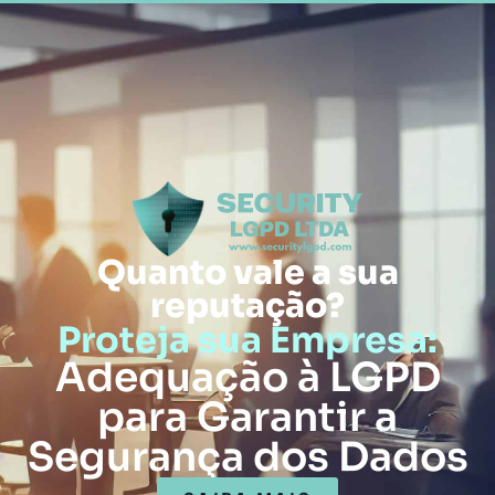
Quanto vale a sua
reputação?
Proteja sua Empresa:
Adequação à LGPD
para Garantir a
Segurança dos Dados