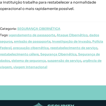
a instituição trabalha para restabelecer a normalidade
operacional o mais rapidamente possível.
Categoria:
SEGURANÇA CIBERNÉTICA
Tags:
agendamento de passaporte
,
Ataque Cibernético
,
dados
seguros
,
emissão de passaporte
,
investigação de invasão
,
Polícia
Federal
,
precaução cibernética
,
reestabelecimento de serviço
,
restabelecimento célere
,
Segurança Cibernética
,
Segurança de
dados
,
sistema de segurança
,
suspensão de serviço
,
urgência de
viagem
,
viagem internacional