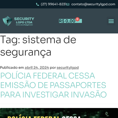
(27) 99641-8231
contato@securitylgpd.com
0
R$
0,00
Tag:
sistema de
segurança
Publicado em
abril 24, 2024
por
securitylgpd
POLÍCIA FEDERAL CESSA
EMISSÃO DE PASSAPORTES
PARA INVESTIGAR INVASÃO