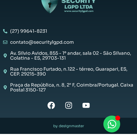
(27) 99641-8231
contato@securitylgpd.com
Av. Silvio Avidos, 855 - 1º andar, sala 02 - São Silvano,
Colatina - ES, 29703-131
Rua Francisco Furtado, n.122 - térreo, Guarapari, ES,
CEP. 29215-390
Praça da República, n. 8, 2° F, Coimbra/Portugal. Caixa
Postal 3150-127
by designmaster