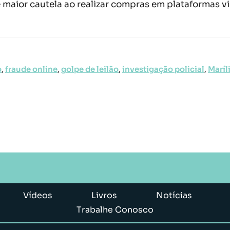
 maior cautela ao realizar compras em plataformas vi
o
,
fraude online
,
golpe de leilão
,
investigação policial
,
Maríl
Vídeos
Livros
Notícias
Trabalhe Conosco