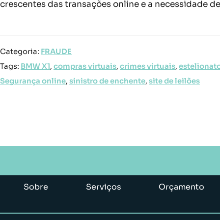
crescentes das transações online e a necessidade de
Categoria:
FRAUDE
Tags:
BMW X1
,
compras virtuais
,
crimes virtuais
,
estelionat
Segurança online
,
sinistro de enchente
,
site de leilões
Sobre
Serviços
Orçamento