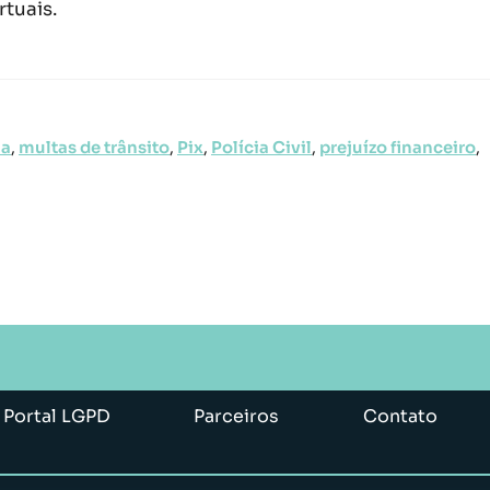
rtuais.
ia
,
multas de trânsito
,
Pix
,
Polícia Civil
,
prejuízo financeiro
,
Portal LGPD
Parceiros
Contato