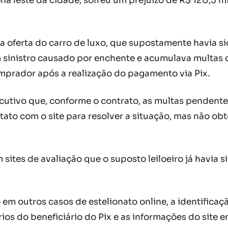
na leste da cidade, sofreu um prejuízo de R$ 120,5 m
ela oferta do carro de luxo, que supostamente havia 
um sinistro causado por enchente e acumulava multa
mprador após a realização do pagamento via Pix.
xecutivo que, conforme o contrato, as multas penden
tato com o site para resolver a situação, mas não ob
 sites de avaliação que o suposto leiloeiro já havia 
o em outros casos de estelionato online, a identificaç
 do beneficiário do Pix e as informações do site env