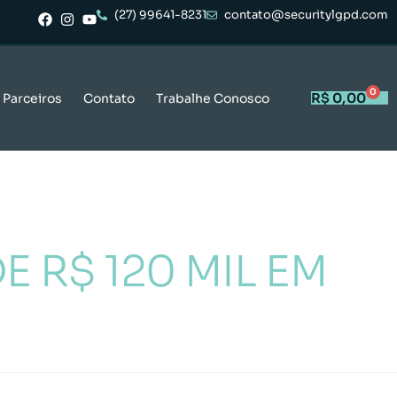
(27) 99641-8231
contato@securitylgpd.com
0
R$
0,00
Parceiros
Contato
Trabalhe Conosco
E R$ 120 MIL EM