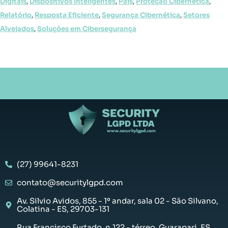
Digitais
,
Dispositivos Inteligentes
,
País
,
Proteção Cibernética
,
Relatório
,
Resposta Eficiente
,
Segurança Cibernética
,
Setores
Alvejados
,
Soluções em Cibersegurança
(27) 99641-8231
contato@securitylgpd.com
Av. Silvio Avidos, 855 - 1º andar, sala 02 - São Silvano,
Colatina - ES, 29703-131
Rua Francisco Furtado, n.122 - térreo, Guarapari, ES,