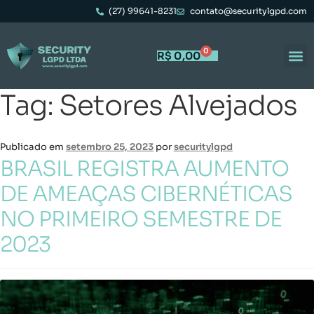
(27) 99641-8231
contato@securitylgpd.com
0
R$
0,00
Tag:
Setores Alvejados
Publicado em
setembro 25, 2023
por
securitylgpd
BRASIL REGISTRA AUMENTO
DE AMEAÇAS CIBERNÉTICAS
NO PRIMEIRO SEMESTRE DE
2023