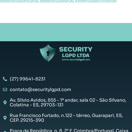
segurancabancaria
,
segurancadigital
,
violenciapatrimonial
(27) 99641-8231
contato@securitylgpd.com
Av. Silvio Avidos, 855 - 1º andar, sala 02 - São Silvano,
Colatina - ES, 29703-131
Rua Francisco Furtado, n.122 - térreo, Guarapari, ES,
CEP. 29215-390
Praça da República, n. 8, 2° F, Coimbra/Portugal. Caixa