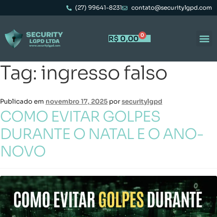
(27) 99641-8231
contato@securitylgpd.com
0
R$
0,00
Tag:
ingresso falso
Publicado em
novembro 17, 2025
por
securitylgpd
COMO EVITAR GOLPES
DURANTE O NATAL E O ANO-
NOVO