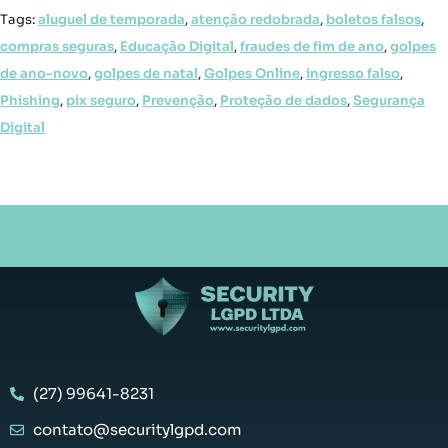
Tags:
aluguel de temporada
,
atenção redobrada
,
boletos falsos
,
compras seguras
,
Educação Digital
,
fraudes de fim de ano
,
golpes
de ano-novo
,
golpes de natal
,
Golpes Online
,
ingresso falso
,
Phishing
,
pix seguro
,
Prevenção
,
Proteção de dados
,
Segurança
Digital
(27) 99641-8231
contato@securitylgpd.com