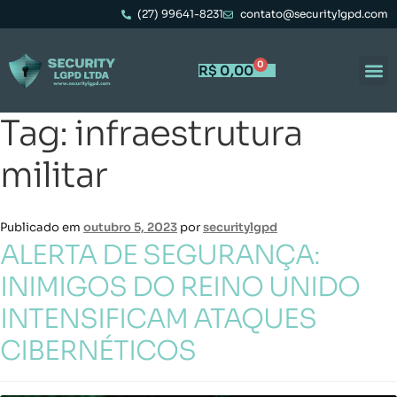
(27) 99641-8231
contato@securitylgpd.com
0
R$
0,00
Tag:
infraestrutura
militar
Publicado em
outubro 5, 2023
por
securitylgpd
ALERTA DE SEGURANÇA:
INIMIGOS DO REINO UNIDO
INTENSIFICAM ATAQUES
CIBERNÉTICOS