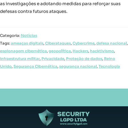
as investigações e adotando medidas para reforçar suas
defesas contra futuros ataques.
Categoria:
Notícias
Tags:
ameaças digitais
,
Ciberataques
,
Cybercrime
,
defesa nacional
,
espionagem cibernética
,
geopolítica
,
Hackers
,
hacktivismo
,
infraestrutura militar
,
Privacidade
,
Proteção de dados
,
Reino
Unido
,
Segurança Cibernética
,
segurança nacional
,
Tecnologia