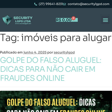
(27) 99641-8231
contato@securitylgpd.com
0
R$
0,00
Tag:
imóveis para alugar
Publicado em
junho 4, 2025
por
securitylgpd
GOLPE DO FALSO ALUGUEL:
DICAS PARA NÃO CAIR EM
FRAUDES ONLINE