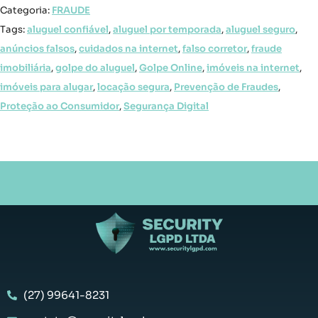
Categoria:
FRAUDE
Tags:
aluguel confiável
,
aluguel por temporada
,
aluguel seguro
,
anúncios falsos
,
cuidados na internet
,
falso corretor
,
fraude
imobiliária
,
golpe do aluguel
,
Golpe Online
,
imóveis na internet
,
imóveis para alugar
,
locação segura
,
Prevenção de Fraudes
,
Proteção ao Consumidor
,
Segurança Digital
(27) 99641-8231