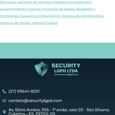
fechadas
,
garantia de serviço
,
medidas emergenciais
,
preenchimento manual
,
Proteção de dados
,
Resposta a
Incidentes
,
Segurança Cibernética
,
sistema de autorizações
,
sistema de saúde
,
Unimed Cuiabá
(27) 99641-8231
contato@securitylgpd.com
Av. Silvio Avidos, 855 - 1º andar, sala 02 - São Silvano,
Colatina - ES, 29703-131