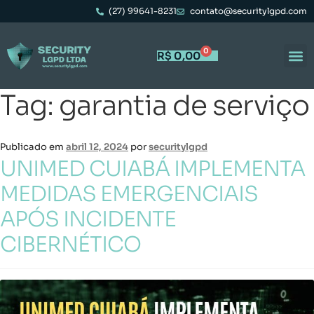
(27) 99641-8231
contato@securitylgpd.com
0
R$
0,00
Tag:
garantia de serviço
Publicado em
abril 12, 2024
por
securitylgpd
UNIMED CUIABÁ IMPLEMENTA
MEDIDAS EMERGENCIAIS
APÓS INCIDENTE
CIBERNÉTICO