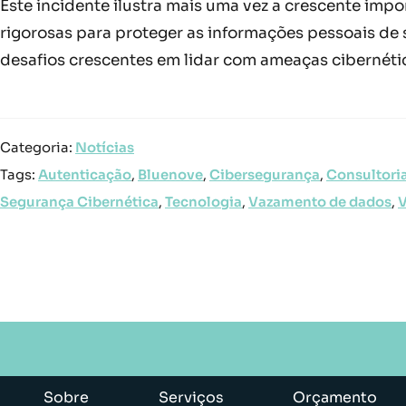
Este incidente ilustra mais uma vez a crescente i
rigorosas para proteger as informações pessoais de 
desafios crescentes em lidar com ameaças cibernéti
Categoria:
Notícias
Tags:
Autenticação
,
Bluenove
,
Cibersegurança
,
Consultori
Segurança Cibernética
,
Tecnologia
,
Vazamento de dados
,
V
Sobre
Serviços
Orçamento