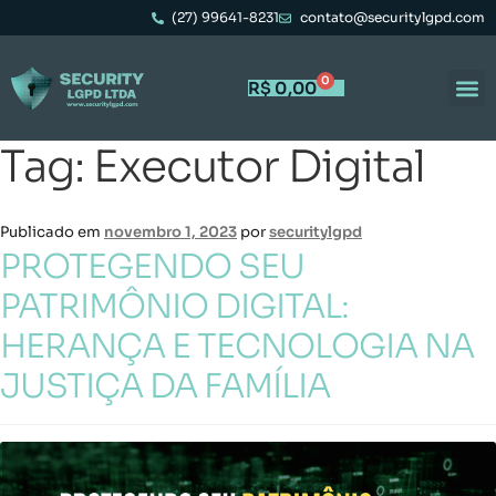
(27) 99641-8231
contato@securitylgpd.com
0
R$
0,00
Tag:
Executor Digital
Publicado em
novembro 1, 2023
por
securitylgpd
PROTEGENDO SEU
PATRIMÔNIO DIGITAL:
HERANÇA E TECNOLOGIA NA
JUSTIÇA DA FAMÍLIA