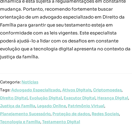
dinâmica e está sujeita a regulamentações em constante
mudança. Portanto, recomendo fortemente buscar
orientação de um advogado especializado em Direito da
Família para garantir que seu testamento esteja em
conformidade com as leis vigentes. Este especialista
poderá ajudá-lo a lidar com os desafios em constante
evolução que a tecnologia digital apresenta no contexto da
justiça da família.
Categoria:
Notícias
Tags:
Advogado Especializado
,
Ativos Digitais
,
Criptomoedas
,
Direito Digital
,
Evolução Digital
,
Executor Digital
,
Herança Digital
,
Justiça da Família
,
Legado Online
,
Patrimônio Virtual
,
Planejamento Sucessório
,
Proteção de dados
,
Redes Sociais
,
Tecnologia e Família
,
Testamento Digital