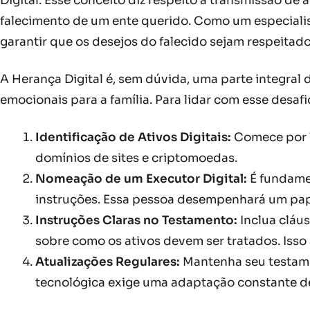
Digital. Esse conceito diz respeito à transmissão de 
falecimento de um ente querido. Como um especialist
garantir que os desejos do falecido sejam respeitad
A Herança Digital é, sem dúvida, uma parte integra
emocionais para a família. Para lidar com esse desaf
Identificação de Ativos Digitais:
Comece por li
domínios de sites e criptomoedas.
Nomeação de um Executor Digital:
É fundamen
instruções. Essa pessoa desempenhará um pape
Instruções Claras no Testamento:
Inclua cláu
sobre como os ativos devem ser tratados. Isso
Atualizações Regulares:
Mantenha seu testame
tecnológica exige uma adaptação constante d