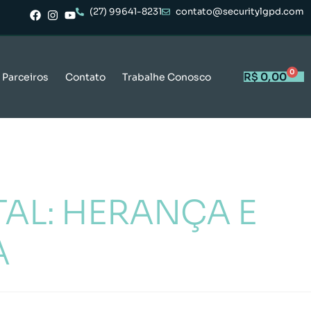
(27) 99641-8231
contato@securitylgpd.com
0
R$
0,00
Parceiros
Contato
Trabalhe Conosco
AL: HERANÇA E
A