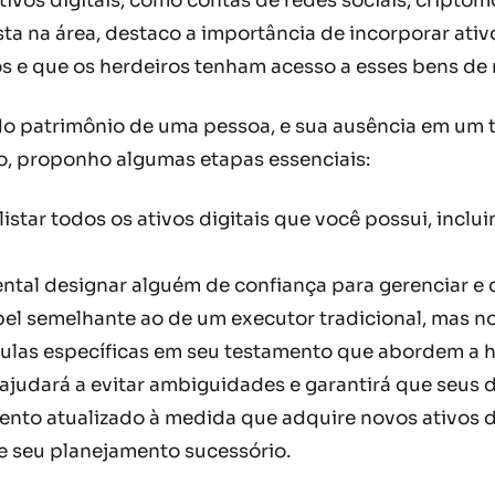
ativos digitais, como contas de redes sociais, cripto
a na área, destaco a importância de incorporar ativo
os e que os herdeiros tenham acesso a esses bens de 
l do patrimônio de uma pessoa, e sua ausência em um
io, proponho algumas etapas essenciais:
star todos os ativos digitais que você possui, inclui
tal designar alguém de confiança para gerenciar e di
l semelhante ao de um executor tradicional, mas no 
sulas específicas em seu testamento que abordem a h
 ajudará a evitar ambiguidades e garantirá que seus
nto atualizado à medida que adquire novos ativos d
e seu planejamento sucessório.